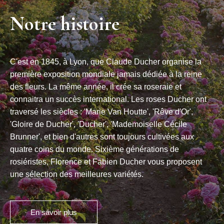
Notre histoire
C'est en 1845, à Lyon, que Claude Ducher organise la
première exposition mondiale jamais dédiée à la reine
des fleurs. La même année, il crée sa roseraie et
connaitra un succès international. Les roses Ducher ont
traversé les siècles : 'Marie Van Houtte', 'Rêve d'Or',
'Gloire de Ducher', 'Ducher', 'Mademoiselle Cécile
Brunner', et bien d'autres sont toujours cultivées aux
quatre coins du monde. Sixième générations de
rosiéristes, Florence et Fabien Ducher vous proposent
une sélection des meilleures variétés.
En savoir plus