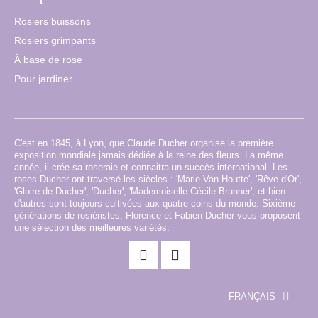
Rosiers buissons
Rosiers grimpants
À base de rose
Pour jardiner
C'est en 1845, à Lyon, que Claude Ducher organise la première
exposition mondiale jamais dédiée à la reine des fleurs. La même
année, il crée sa roseraie et connaitra un succès international. Les
roses Ducher ont traversé les siècles : 'Marie Van Houtte', 'Rêve d'Or',
'Gloire de Ducher', 'Ducher', 'Mademoiselle Cécile Brunner', et bien
d'autres sont toujours cultivées aux quatre coins du monde. Sixième
générations de rosiéristes, Florence et Fabien Ducher vous proposent
une sélection des meilleures variétés.
FRANÇAIS