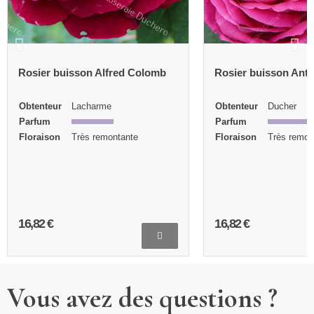
Rosier buisson Alfred Colomb
Rosier buisson Ant
Obtenteur
Lacharme
Obtenteur
Ducher
Parfum
Parfum
Floraison
Très remontante
Floraison
Très remon
16,82 €
16,82 €
Vous avez des questions ?