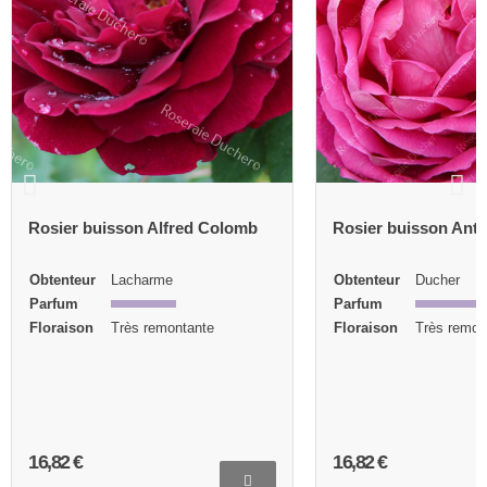
Rosier buisson Alfred Colomb
Rosier buisson Ant
Obtenteur
Lacharme
Obtenteur
Ducher
Parfum
Parfum
Floraison
Très remontante
Floraison
Très remon
16,82 €
16,82 €