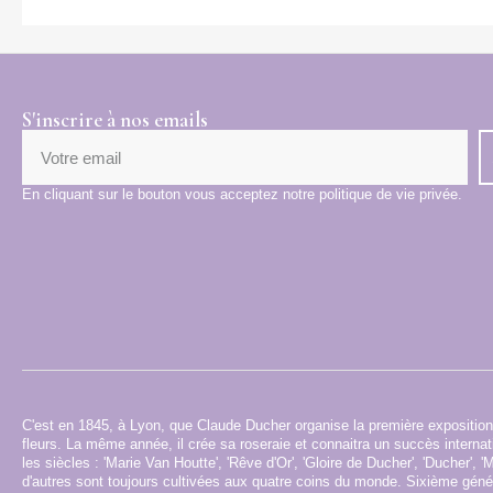
S'inscrire à nos emails
En cliquant sur le bouton vous acceptez notre politique de vie privée.
C'est en 1845, à Lyon, que Claude Ducher organise la première exposition
fleurs. La même année, il crée sa roseraie et connaitra un succès interna
les siècles : 'Marie Van Houtte', 'Rêve d'Or', 'Gloire de Ducher', 'Ducher', 
d'autres sont toujours cultivées aux quatre coins du monde. Sixième génér