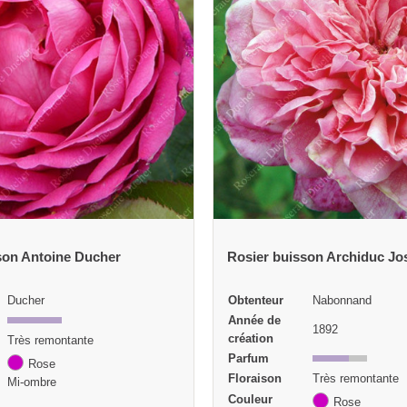
son Archiduc Joseph
Nabonnand
Obtenteur
Moreau et Robert
Année de
1892
1881
création
Parfum
Très remontante
Floraison
Très remontante
Couleur
Rose
Rose