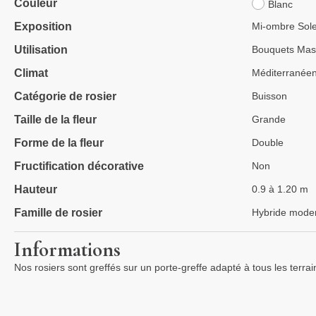
Couleur
Blanc
Exposition
Mi-ombre Sole
Utilisation
Bouquets Mass
Climat
Méditerranée
Catégorie de rosier
Buisson
Taille de la fleur
Grande
Forme de la fleur
Double
Fructification décorative
Non
Hauteur
0.9 à 1.20 m
Famille de rosier
Hybride mode
Informations
Nos rosiers sont greffés sur un porte-greffe adapté à tous les terra