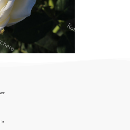
her
te