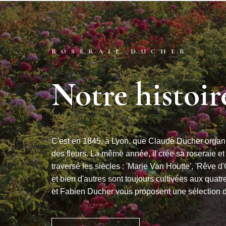
ROSERAIE DUCHER
Notre histoir
C'est en 1845, à Lyon, que Claude Ducher organi
des fleurs. La même année, il crée sa roseraie et
traversé les siècles : 'Marie Van Houtte', 'Rêve d
et bien d'autres sont toujours cultivées aux quat
et Fabien Ducher vous proposent une sélection d