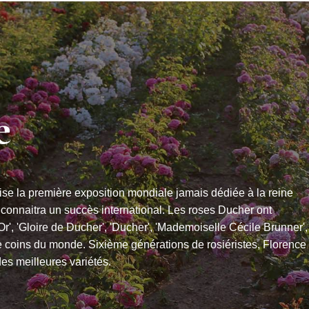
e
se la première exposition mondiale jamais dédiée à la reine
 connaitra un succès international. Les roses Ducher ont
'Or', 'Gloire de Ducher', 'Ducher', 'Mademoiselle Cécile Brunner',
re coins du monde. Sixième générations de rosiéristes, Florence
es meilleures variétés.