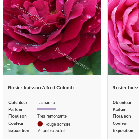
Rosier buisson Antoine Ducher
Rosier buis
Obtenteur
Ducher
Obtenteur
Parfum
Année de
création
Floraison
Très remontante
Parfum
Couleur
Rose
Floraison
Exposition
Mi-ombre
Couleur