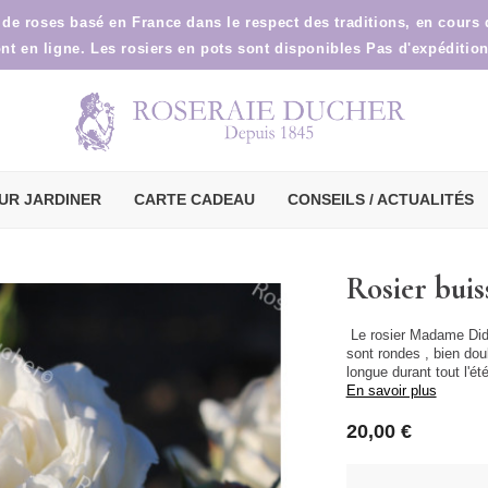
 de roses basé en France dans le respect des traditions, en cours
ont en ligne. Les rosiers en pots sont disponibles Pas d'expéditio
UR JARDINER
CARTE CADEAU
CONSEILS / ACTUALITÉS
Rosier bui
Le rosier Madame Didie
sont rondes , bien dou
longue durant tout l'é
En savoir plus
20,00 €