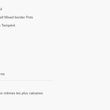
il
if Mixed border Pots
n Tempéré
rne
ins mêmes les plus calcaires.