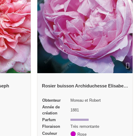
Rosier buisson Archiduchesse Elisabeth d'Autriche
Rosier buisson Ardoisée de Lyon
Année de
1838
création
Parfum
Floraison
Très remontante
Couleur
Rose
Exposition
Mi-ombre Soleil