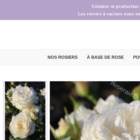
Créateur et producteur
Les rosiers à racines nues s
NOS ROSIERS
À BASE DE ROSE
PO