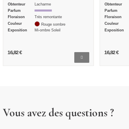
Obtenteur
Ducher
Obtenteur
Parfum
Année de
création
Floraison
Très remontante
Parfum
Couleur
Rose
Floraison
Exposition
Mi-ombre
Couleur
16,82 €
27,27 €
Vous avez des questions ?