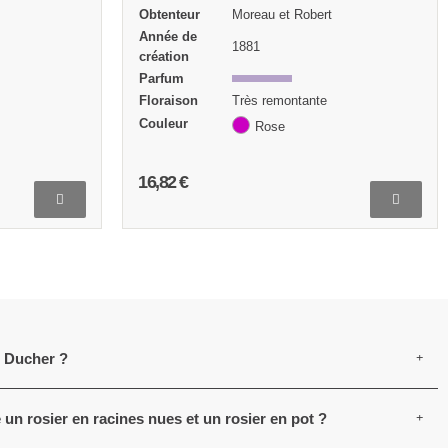
Année de
1838
création
Parfum
Floraison
Très remontante
Couleur
Rose
Exposition
Mi-ombre Soleil
16,82 €
e Ducher ?
e un rosier en racines nues et un rosier en pot ?