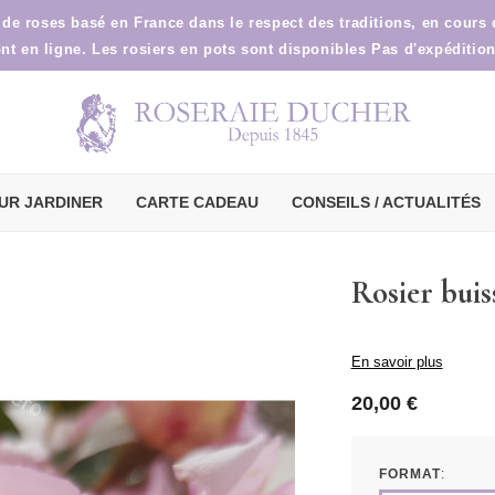
 de roses basé en France dans le respect des traditions, en cours
ont en ligne. Les rosiers en pots sont disponibles Pas d'expéditio
UR JARDINER
CARTE CADEAU
CONSEILS / ACTUALITÉS
Rosier bui
En savoir plus
20,00 €
FORMAT