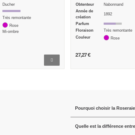
Nabonnand
Obtenteur
Moreau et Robert
Année de
1892
1881
création
Parfum
Très remontante
Floraison
Très remontante
Couleur
Rose
Rose
16,82 €
Pourquoi choisir la Roserai
Quelle est la différence entr