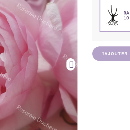
RA
10
AJOUTER 