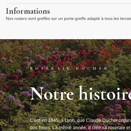
Informations
Nos rosiers sont greffés sur un porte-greffe adapté à tous les terra
ROSERAIE DUCHER
Notre histoir
C'est en 1845, à Lyon, que Claude Ducher organi
des fleurs. La même année, il crée sa roseraie et