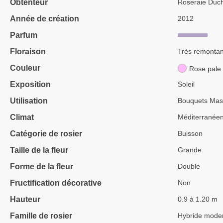
Obtenteur
Roseraie Duc
Année de création
2012
Parfum
Floraison
Très remontan
Couleur
Rose pale
Exposition
Soleil
Utilisation
Bouquets Mass
Climat
Méditerranée
Catégorie de rosier
Buisson
Taille de la fleur
Grande
Forme de la fleur
Double
Fructification décorative
Non
Hauteur
0.9 à 1.20 m
Famille de rosier
Hybride mode