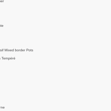
her
te
if Mixed border Pots
n Tempéré
rne