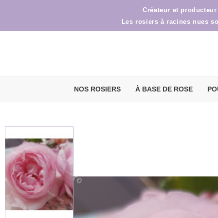
Créateur et producteur
Les rosiers à racines nues s
NOS ROSIERS
À BASE DE ROSE
PO