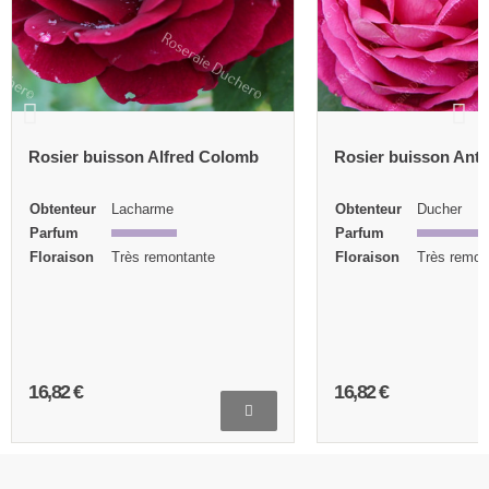
Rosier buisson Alfred Colomb
Rosier buisson Ant
Obtenteur
Lacharme
Obtenteur
Ducher
Parfum
Parfum
Floraison
Très remontante
Floraison
Très remon
16,82 €
16,82 €