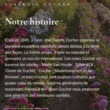
ROSERAIE DUCHER
Notre histoire
C'est en 1845, à Lyon, que Claude Ducher organise la
première exposition mondiale jamais dédiée à la reine
des fleurs. La même année, il crée sa roseraie et
connaitra un succès international. Les roses Ducher ont
traversé les siècles : 'Marie Van Houtte', 'Rêve d'Or',
'Gloire de Ducher', 'Ducher', 'Mademoiselle Cécile
Brunner', et bien d'autres sont toujours cultivées aux
quatre coins du monde. Sixième générations de
rosiéristes, Florence et Fabien Ducher vous proposent
une sélection des meilleures variétés.