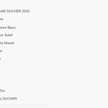
AIE DUCHER 2025
olore Blanc
e Soleil
ts Massif
ré
n
e
,5m
on DUCHER