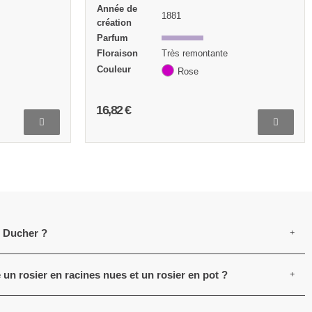
1838
création
Parfum
Floraison
Très remontante
Couleur
Rose
Exposition
Mi-ombre Soleil
16,82 €
e Ducher ?
e un rosier en racines nues et un rosier en pot ?