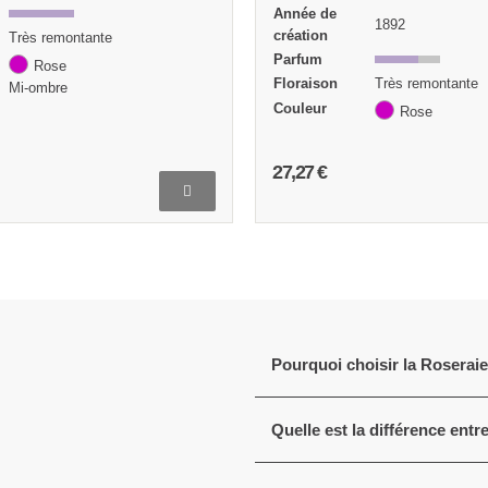
Année de
1892
1881
création
Parfum
Très remontante
Floraison
Très remontante
Couleur
Rose
Rose
16,82 €
Pourquoi choisir la Roserai
Quelle est la différence entr