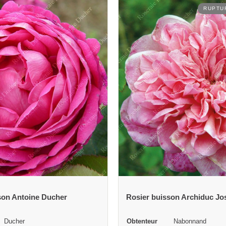
RUPTURE DE STOCK
son Archiduc Joseph
Nabonnand
Obtenteur
Moreau et Robert