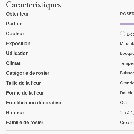
Caractéristiques
Obtenteur
ROSER
Parfum
Couleur
Bic
Exposition
Mi-ombr
Utilisation
Bouque
Climat
Tempé
Catégorie de rosier
Buisso
Taille de la fleur
Grand
Forme de la fleur
Double
Fructification décorative
Oui
Hauteur
1m à 1
Famille de rosier
Créati