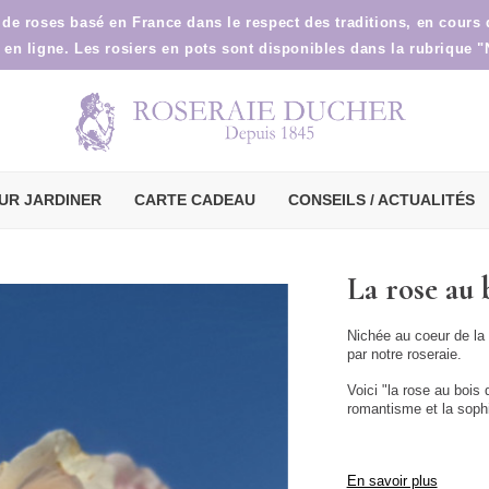
 de roses basé en France dans le respect des traditions, en cours
 en ligne. Les rosiers en pots sont disponibles dans la rubrique "
UR JARDINER
CARTE CADEAU
CONSEILS / ACTUALITÉS
La rose au
Nichée au coeur de la
par notre roseraie.
Voici "la rose au bois 
romantisme et la sophi
En savoir plus