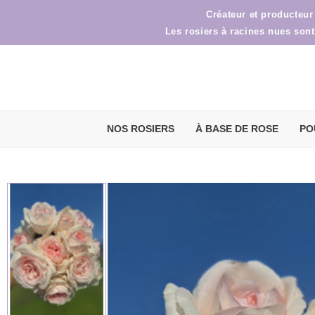
Créateur et producteur
Les rosiers à racines nues sont
NOS ROSIERS
À BASE DE ROSE
PO