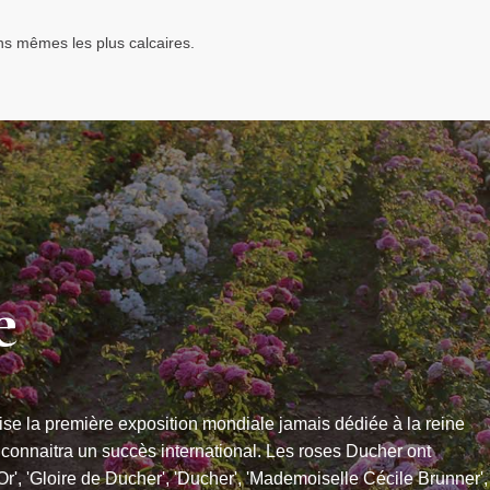
ins mêmes les plus calcaires.
e
se la première exposition mondiale jamais dédiée à la reine
 connaitra un succès international. Les roses Ducher ont
'Or', 'Gloire de Ducher', 'Ducher', 'Mademoiselle Cécile Brunner',