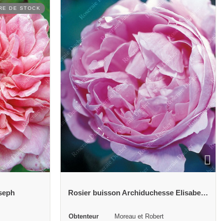
Rosier buisson Archiduchesse Elisabeth d'Autriche
Rosier buisson Ardoisée de Lyon
Année de