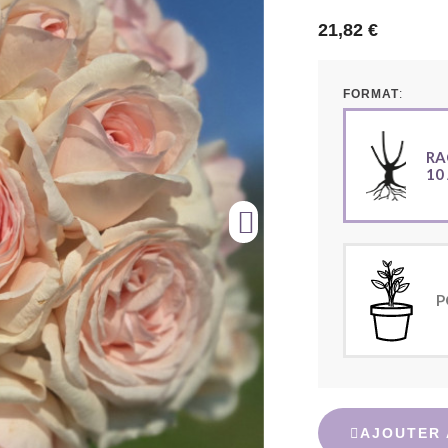
21,82 €
FORMAT
RA
10
P
AJOUTER 