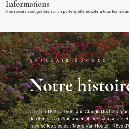
Informations
Nos rosiers sont greffés sur un porte-greffe adapté à tous les terra
ROSERAIE DUCHER
Notre histoir
C'est en 1845, à Lyon, que Claude Ducher organi
des fleurs. La même année, il crée sa roseraie et
traversé les siècles : 'Marie Van Houtte', 'Rêve d