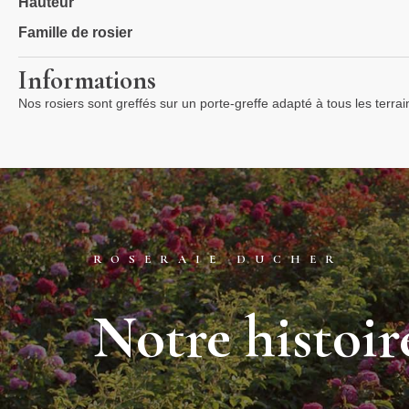
Hauteur
Famille de rosier
Informations
Nos rosiers sont greffés sur un porte-greffe adapté à tous les terra
ROSERAIE DUCHER
Notre histoir