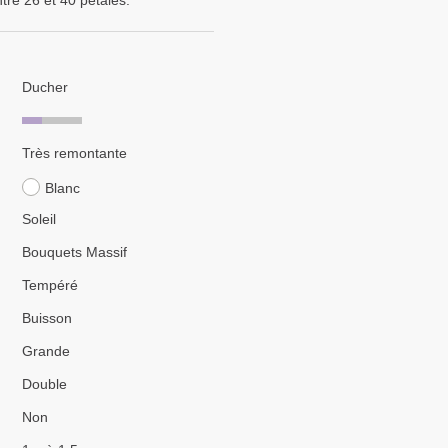
tre 26 et 40 pétales.
Ducher
Très remontante
Blanc
Soleil
Bouquets Massif
Tempéré
Buisson
Grande
Double
Non