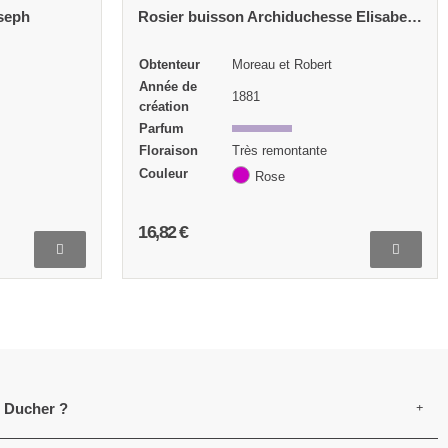
Rosier buisson Archiduchesse Elisabeth d'Autriche
Rosier buisson Ardoisée de Lyon
Année de
1838
création
Parfum
Floraison
Très remontante
Couleur
Rose
Exposition
Mi-ombre Soleil
16,82 €
e Ducher ?