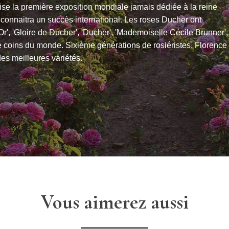
se la première exposition mondiale jamais dédiée à la reine
 connaitra un succès international. Les roses Ducher ont
'Or', 'Gloire de Ducher', 'Ducher', 'Mademoiselle Cécile Brunner',
re coins du monde. Sixième générations de rosiéristes, Florence
es meilleures variétés.
Vous aimerez aussi