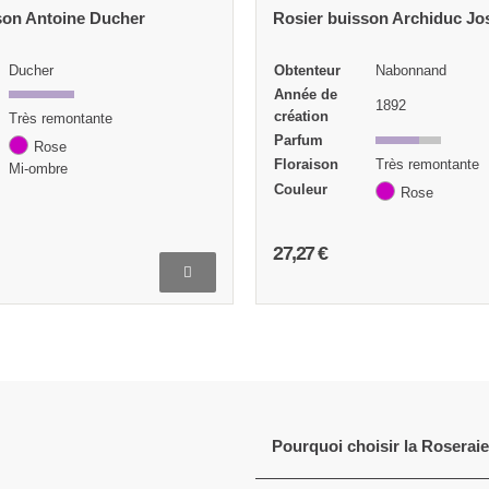
son Archiduc Joseph
Nabonnand
Obtenteur
Moreau et Robert
Année de
1892
1881
création
Parfum
Très remontante
Floraison
Très remontante
Couleur
Rose
Rose
16,82 €
Pourquoi choisir la Roserai