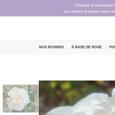
Créateur et producteur
Les rosiers à racines nues s
NOS ROSIERS
À BASE DE ROSE
PO