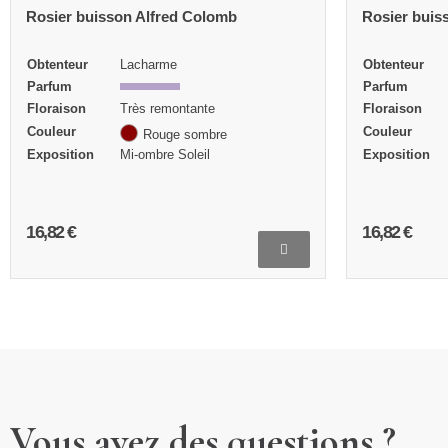
Rosier buisson Antoine Ducher
Rosier buis
Obtenteur
Ducher
Obtenteur
Parfum
Année de
création
Floraison
Très remontante
Parfum
Couleur
Rose
Floraison
Exposition
Mi-ombre
Couleur
16,82 €
27,27 €
Vous avez des questions ?