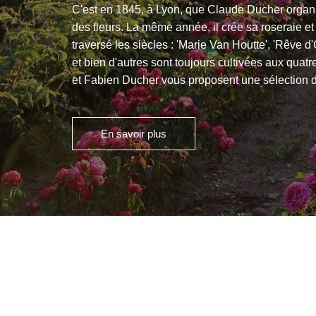
C'est en 1845, à Lyon, que Claude Ducher organi
des fleurs. La même année, il crée sa roseraie et
traversé les siècles : 'Marie Van Houtte', 'Rêve d
et bien d'autres sont toujours cultivées aux quat
et Fabien Ducher vous proposent une sélection d
En savoir plus