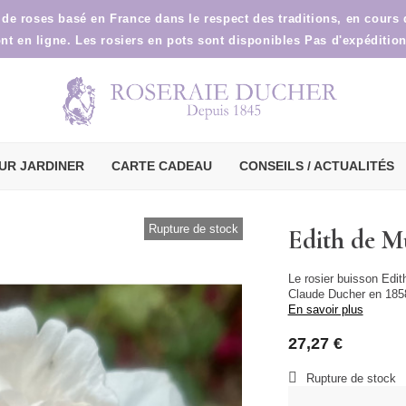
 de roses basé en France dans le respect des traditions, en cours
ont en ligne. Les rosiers en pots sont disponibles Pas d'expéditio
UR JARDINER
CARTE CADEAU
CONSEILS / ACTUALITÉS
Rupture de stock
Edith de M
Le rosier buisson Edit
Claude Ducher en 185
En savoir plus
27,27 €
Rupture de stock