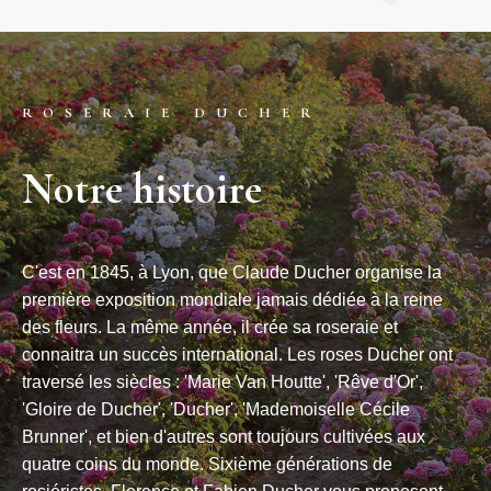
ROSERAIE DUCHER
Notre histoire
C'est en 1845, à Lyon, que Claude Ducher organise la
première exposition mondiale jamais dédiée à la reine
des fleurs. La même année, il crée sa roseraie et
connaitra un succès international. Les roses Ducher ont
traversé les siècles : 'Marie Van Houtte', 'Rêve d'Or',
'Gloire de Ducher', 'Ducher', 'Mademoiselle Cécile
Brunner', et bien d'autres sont toujours cultivées aux
quatre coins du monde. Sixième générations de