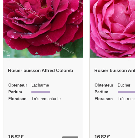
Rosier buisson Alfred Colomb
Rosier buisson Ant
Obtenteur
Lacharme
Obtenteur
Ducher
Parfum
Parfum
Floraison
Très remontante
Floraison
Très remon
16,82 €
16,82 €