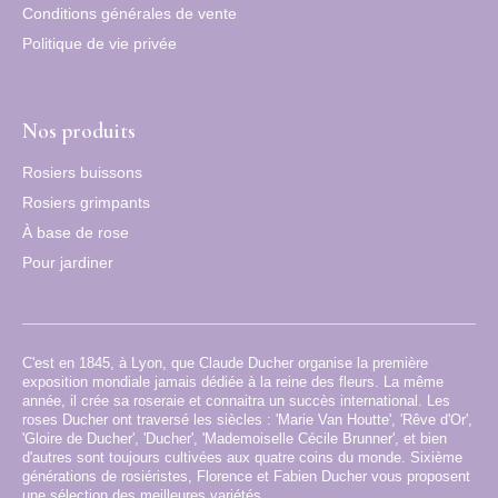
Conditions générales de vente
Politique de vie privée
Nos produits
Rosiers buissons
Rosiers grimpants
À base de rose
Pour jardiner
C'est en 1845, à Lyon, que Claude Ducher organise la première
exposition mondiale jamais dédiée à la reine des fleurs. La même
année, il crée sa roseraie et connaitra un succès international. Les
roses Ducher ont traversé les siècles : 'Marie Van Houtte', 'Rêve d'Or',
'Gloire de Ducher', 'Ducher', 'Mademoiselle Cécile Brunner', et bien
d'autres sont toujours cultivées aux quatre coins du monde. Sixième
générations de rosiéristes, Florence et Fabien Ducher vous proposent
une sélection des meilleures variétés.