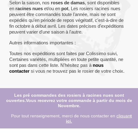
Selon la saison, nos
roses de damas
, sont disponibles
en
racines nues
et/ou en
pot
, Les rosiers racines nues
peuvent être commandés toute l'année, mais ne sont
expédiés qu'en période de repos végétatif, c'est-à-dire de
fin octobre à début avril. Les dates précises d'expéditions
peuvent varier d'une saison à l'autre.
Autres informations importantes :
Toutes nos expéditions sont faites par Colissimo suivi,
Certaines variétés, multipliées en toute petite quantité, ne
sont pas dans cette liste. N'hésitez pas à
nous
contacter
si vous ne trouvez pas le rosier de votre choix.
Les pré commandes des rosiers à racines nues sont
ouvertes.Vous recevrez votre commande à partir du mois de
Novembre.
Pour tout renseignement, merci de nous contacter en
cliquan
t
ici
.