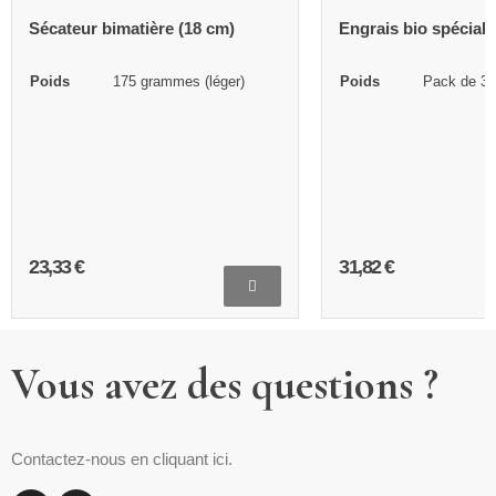
Sécateur bimatière (18 cm)
Engrais bio spécial 
Poids
175 grammes (léger)
Poids
Pack de 3 
23,33 €
31,82 €
Vous avez des questions ?
Contactez-nous en cliquant ici.