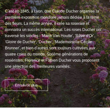
C'est en 1845, à Lyon, que Claude Ducher organise la
première exposition mondiale jamais dédiée à la reine
des fleurs. La même année, il crée sa roseraie et
connaitra un succès international. Les roses Ducher ont
traversé les siècles : 'Marie Van Houtte', 'Rêve d'Or',
'Gloire de Ducher', 'Ducher', 'Mademoiselle Cécile
Brunner', et bien d'autres sont toujours cultivées aux
quatre coins du monde. Sixième générations de
rosiéristes, Florence et Fabien Ducher vous proposent
une sélection des meilleures variétés.
En savoir plus